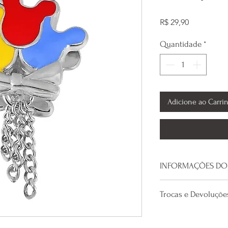
Preço
R$ 29,90
Quantidade
*
Adicione ao Carri
INFORMAÇÕES DO
Material: Aço In
Trocas e Devoluçõe
O custo da primeira
nossa loja, com ex