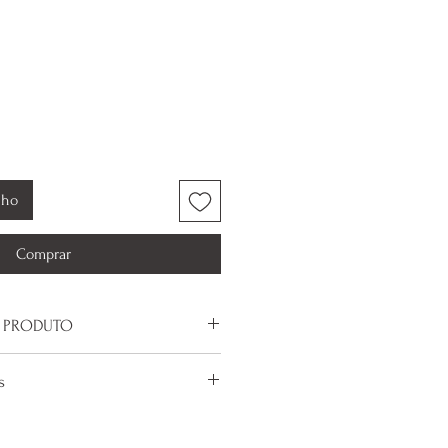
nho
Comprar
 PRODUTO
oxidável
s
 troca é de responsabilidade da
ceção de troca de tamanho de