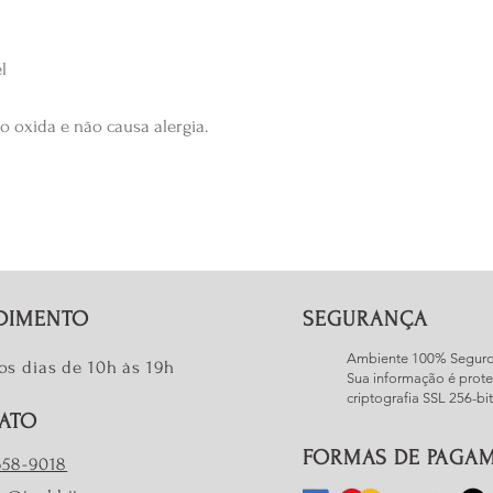
pulseira ou anel, q
cliente.
el
Tamanho ideal para
o oxida e não causa alergia.
uma fita metrica de
cm caso goste da pu
DIMENTO
SEGURANÇA
Ambiente 100% Segur
os dias de 10h às 19h
Sua informação é prote
criptografia SSL 256-bit
ATO
FORMAS DE PAGA
7658-9018