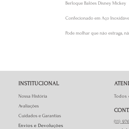
Berloque Balões Disney Mickey
Confecionado em Aço Inoxidáv
Pode molhar que não estraga, nã
INSTITUCIONAL
ATEN
Nossa História
Todos 
Avaliações
CONT
Cuidados e Garantias
(11) 9
Envios e Devoluções