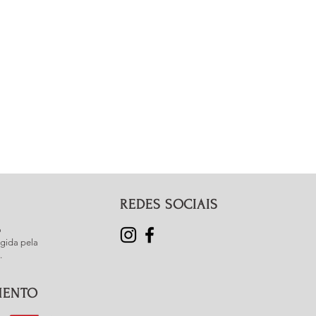
ue é de responsabilidade do
 pulseira: meça seu pulso com
 forma justa e acrescente 2 cm, 3
lseira mais larguinha.
REDES SOCIAIS
o
gida pela
.
MENTO