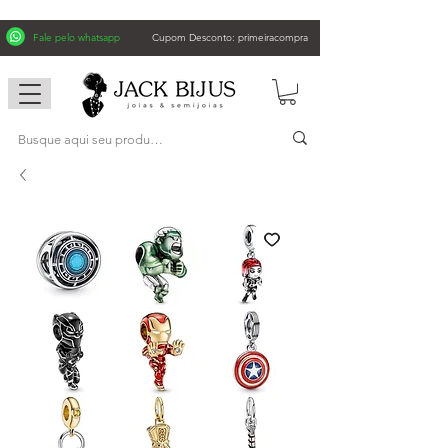
Fale pelo whatsapp
Cupom Desconto: primeiracompra