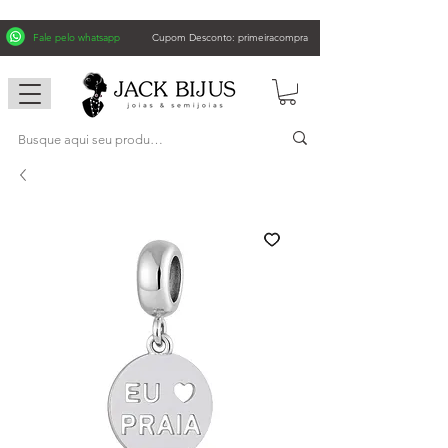
Fale pelo whatsapp
Cupom Desconto: primeiracompra