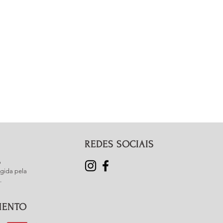
 pulseira: meça seu pulso com
 forma justa e acrescente 2 cm, 3
lseira mais larguinha.
REDES SOCIAIS
o
gida pela
.
MENTO