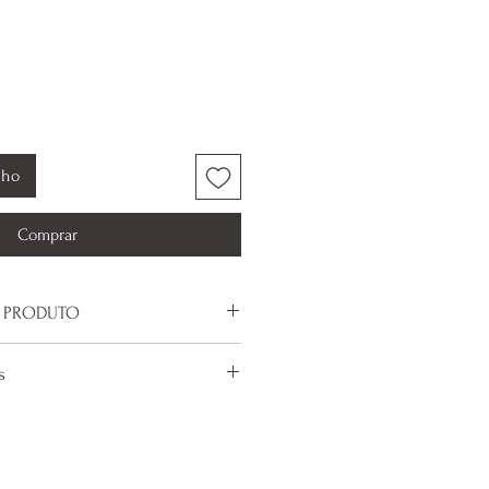
nho
Comprar
 PRODUTO
oxidável
s
 troca é de responsabilidade da
ceção de troca de tamanho de
ue é de responsabilidade do