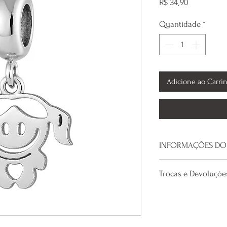
Preço
R$ 34,90
Quantidade
*
Adicione ao Carri
INFORMAÇÕES DO
Material: Aço In
Trocas e Devoluçõe
O custo da primeira
nossa loja, com ex
pulseira ou anel, q