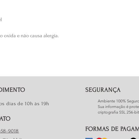
cliente.
Tamanho ideal para
el
uma fita metrica de
cm caso goste da pu
o oxida e não causa alergia.
DIMENTO
SEGURANÇA
Ambiente 100% Segur
os dias de 10h às 19h
Sua informação é prote
criptografia SSL 256-bit
ATO
FORMAS DE PAGA
7658-9018