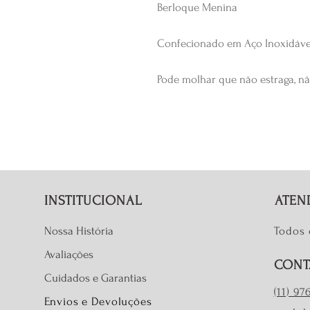
Berloque Menina
Confecionado em Aço Inoxidáv
Pode molhar que não estraga, nã
INSTITUCIONAL
ATEN
Nossa História
Todos 
Avaliações
CONT
Cuidados e Garantias
(11) 9
Envios e Devoluções