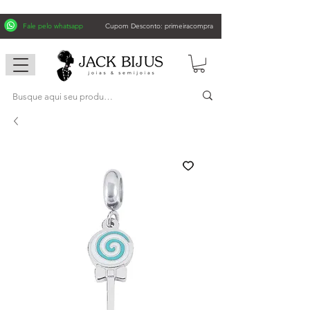
Fale pelo whatsapp
Cupom Desconto: primeiracompra