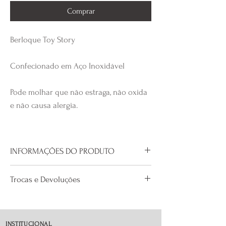
Comprar
Berloque Toy Story
Confecionado em Aço Inoxidável
Pode molhar que não estraga, não oxida
e não causa alergia.
INFORMAÇÕES DO PRODUTO
Material: Aço Inoxidável
Trocas e Devoluções
O custo da primeira troca é de
responsabilidade da nossa loja, com
exceção de troca de tamanho de
INSTITUCIONAL