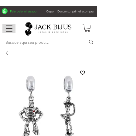
Fale pelo whatsapp
Cupom Desconto: primeiracompra