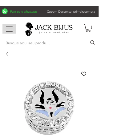
Fale pelo whatsapp
Cupom Desconto: primeiracompra