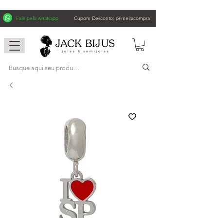
Fale pelo whatsapp
Cupom Desconto: primeiracompra