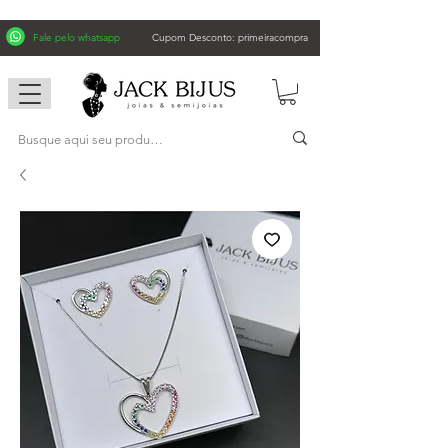
Fale pelo whatsapp
Cupom Desconto: primeiracompra