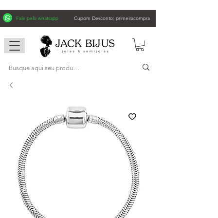
Fale pelo whatsapp
Cupom Desconto: primeiracompra