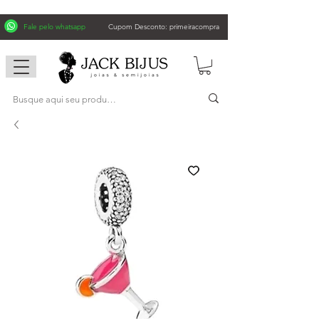
Fale pelo whatsapp
Cupom Desconto: primeiracompra