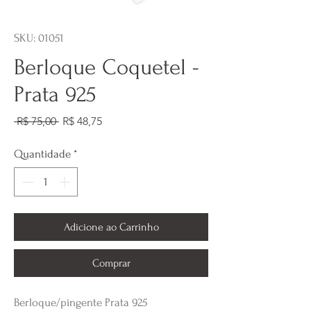
SKU: 01051
Berloque Coquetel -
Prata 925
Preço
Preço
 R$ 75,00 
R$ 48,75
normal
promocional
Quantidade
*
Adicione ao Carrinho
Comprar
Berloque/pingente Prata 925