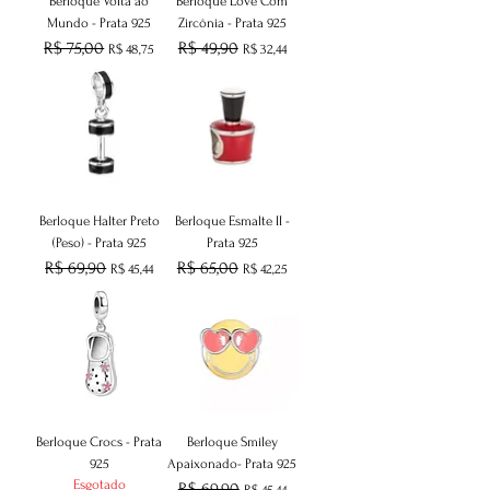
Berloque Volta ao
Berloque Love Com
Mundo - Prata 925
Zircônia - Prata 925
Preço normal
R$ 75,00
Preço promocional
Preço normal
R$ 49,90
Preço promocional
R$ 48,75
R$ 32,44
Berloque Halter Preto
Berloque Esmalte II -
(Peso) - Prata 925
Prata 925
Preço normal
R$ 69,90
Preço promocional
Preço normal
R$ 65,00
Preço promocional
R$ 45,44
R$ 42,25
Berloque Crocs - Prata
Berloque Smiley
925
Apaixonado- Prata 925
Esgotado
Preço normal
R$ 69,90
Preço promocional
R$ 45,44