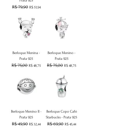
Prata 925
Preço normal
R$ 79,90
Preço promocional
R$ 51,94
Berloque Menina -
Berloque Menino -
Prata 925
Prata 925
Preço normal
R$ 75,00
Preço promocional
Preço normal
R$ 75,00
Preço promocional
R$ 48,75
R$ 48,75
Berloque Menino II -
Berloque Copo Café
Prata 925
Starbucks - Prata 925
Preço normal
R$ 49,90
Preço promocional
Preço normal
R$ 69,90
Preço promocional
R$ 32,44
R$ 45,44