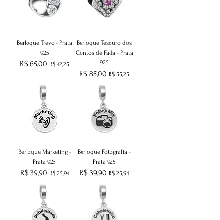
Berloque Trevo - Prata
Berloque Tesouro dos
925
Contos de Fada - Prata
925
Preço normal
R$ 65,00
Preço promocional
R$ 42,25
Preço normal
R$ 85,00
Preço promocional
R$ 55,25
Berloque Marketing -
Berloque Fotografia -
Prata 925
Prata 925
Preço normal
R$ 39,90
Preço promocional
Preço normal
R$ 39,90
Preço promocional
R$ 25,94
R$ 25,94