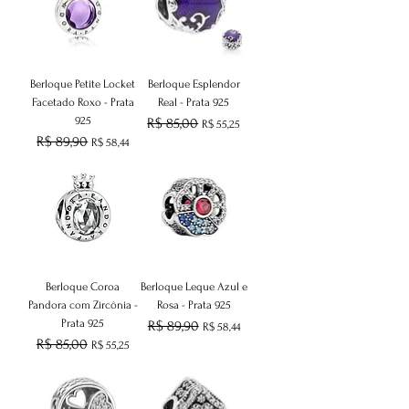
Berloque Petite Locket
Berloque Esplendor
Facetado Roxo - Prata
Real - Prata 925
925
Preço normal
R$ 85,00
Preço promocional
R$ 55,25
Preço normal
R$ 89,90
Preço promocional
R$ 58,44
Berloque Coroa
Berloque Leque Azul e
Pandora com Zircônia -
Rosa - Prata 925
Prata 925
Preço normal
R$ 89,90
Preço promocional
R$ 58,44
Preço normal
R$ 85,00
Preço promocional
R$ 55,25