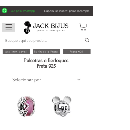
Fale pelo whatsapp
Cupom Desconto: primeiracompra
Aço Inoxidável
Banhado a Prata
Prata 925
Pulseiras e Berloques
Prata 925