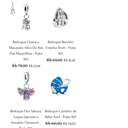
Berloque Chave e
Berloque Bisonho
Maçaneta Alice Do País
Ursinho Pooh - Prata
Das Maravilhas - Prata
925
925
Preço normal
R$ 69,90
Preço promocional
R$ 45,44
Preço normal
R$ 79,90
Preço promocional
R$ 51,94
Berloque Flor Sakura,
Berloque Carrinho de
Leque Japonês e
Bebê Azul - Prata 925
Amuleto Omamori -
Preço normal
R$ 60,00
Preço promocional
R$ 39,00