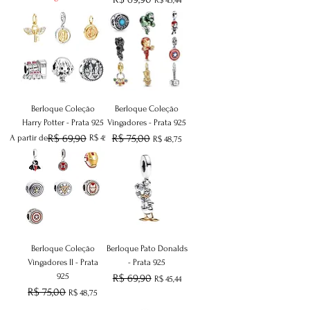
Berloque Coleção
Berloque Coleção
Harry Potter - Prata 925
Vingadores - Prata 925
Preço normal
Preço promocional
R$ 69,90
Preço normal
R$ 75,00
Preço promocional
A partir de
R$ 45,44
R$ 48,75
Berloque Coleção
Berloque Pato Donalds
Vingadores II - Prata
- Prata 925
925
Preço normal
R$ 69,90
Preço promocional
R$ 45,44
Preço normal
R$ 75,00
Preço promocional
R$ 48,75