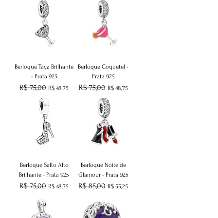
Berloque Taça Brilhante
Berloque Coquetel -
- Prata 925
Prata 925
Preço normal
R$ 75,00
Preço promocional
Preço normal
R$ 75,00
Preço promocional
R$ 48,75
R$ 48,75
Berloque Salto Alto
Berloque Noite de
Brilhante - Prata 925
Glamour - Prata 925
Preço normal
R$ 75,00
Preço promocional
Preço normal
R$ 85,00
Preço promocional
R$ 48,75
R$ 55,25