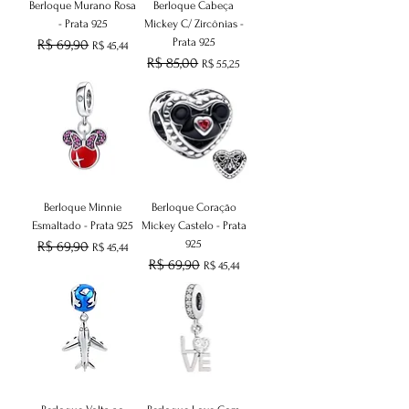
Berloque Murano Rosa
Berloque Cabeça
- Prata 925
Mickey C/ Zircônias -
Prata 925
Preço normal
R$ 69,90
Preço promocional
R$ 45,44
Preço normal
R$ 85,00
Preço promocional
R$ 55,25
Berloque Minnie
Berloque Coração
Esmaltado - Prata 925
Mickey Castelo - Prata
925
Preço normal
R$ 69,90
Preço promocional
R$ 45,44
Preço normal
R$ 69,90
Preço promocional
R$ 45,44