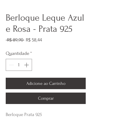
Berloque Leque Azul
e Rosa - Prata 925
Preço
Preço
 R$ 89,90 
R$ 58,44
normal
promocional
Quantidade
*
Adicione ao Carrinho
Comprar
Berloque Prata 925