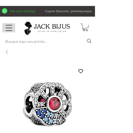
Fale pelo whatsapp
Cupom Desconto: primeiracompra