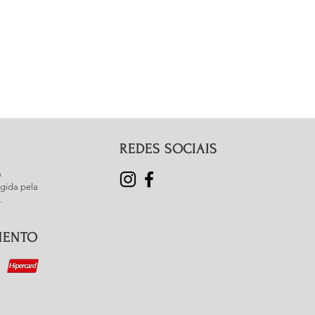
REDES SOCIAIS
o
gida pela
.
MENTO