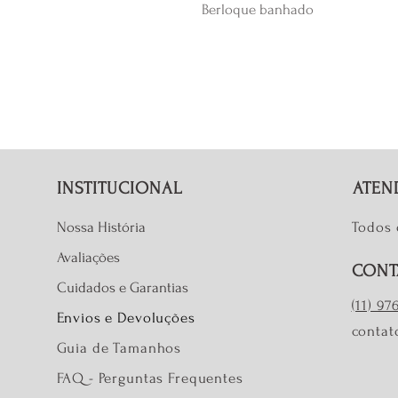
Berloque banhado
INSTITUCIONAL
ATEN
Nossa História
Todos 
Avaliações
CONT
Cuidados e Garantias
(11) 9
Envios e Devoluções
contat
Guia de Tamanhos
FAQ - Perguntas Frequentes