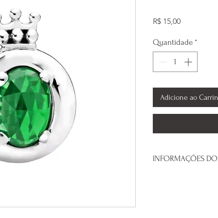
Preço
R$ 15,00
Quantidade
*
Adicione ao Carri
INFORMAÇÕES DO
Banhada a prata
Compatível com 