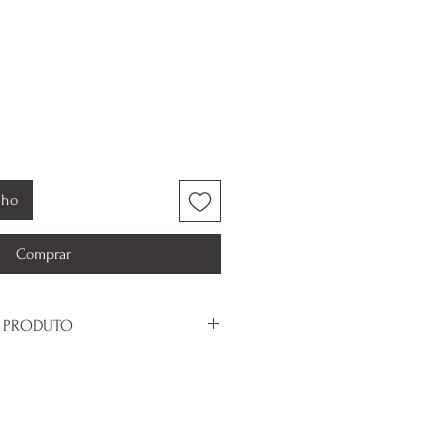
nho
Comprar
 PRODUTO
todas as marcas de pulseiras.