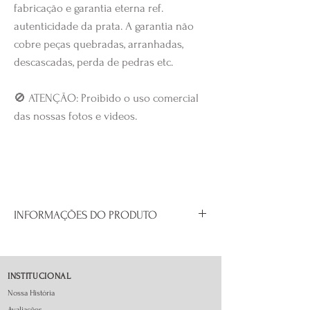
fabricação e garantia eterna ref.
autenticidade da prata. A garantia não
cobre peças quebradas, arranhadas,
descascadas, perda de pedras etc.
🚫 ATENÇÃO: Proibido o uso comercial
das nossas fotos e videos.
INFORMAÇÕES DO PRODUTO
Prata 925.
Não acompanha a pulseira.
Compatível com todas as marcas de
INSTITUCIONAL
Pulseiras.
Nossa História
Avaliações