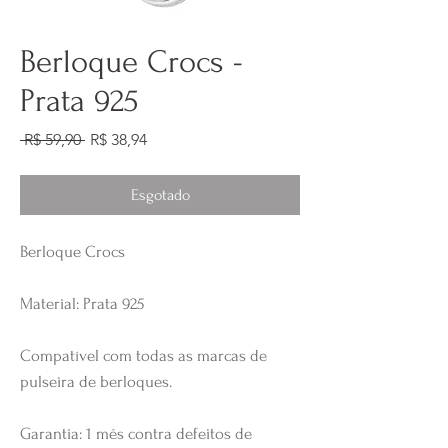
Berloque Crocs -
Prata 925
Preço
Preço
 R$ 59,90 
R$ 38,94
normal
promocional
Esgotado
Berloque Crocs
Material: Prata 925
Compatível com todas as marcas de
pulseira de berloques.
Garantia: 1 mês contra defeitos de