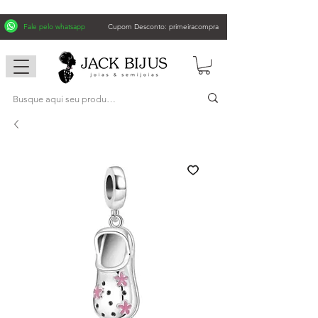
Fale pelo whatsapp
Cupom Desconto: primeiracompra