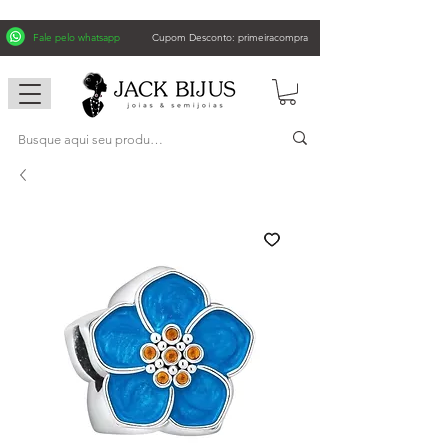
Fale pelo whatsapp
Cupom Desconto: primeiracompra