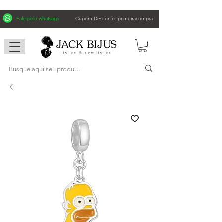
Fale pelo whatsapp
Cupom Desconto: primeiracompra