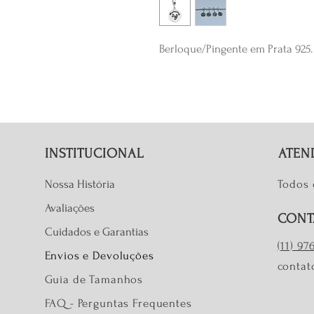
Berloque/Pingente em Prata 925.
INSTITUCIONAL
ATEN
Nossa História
Todos 
Avaliações
CONT
Cuidados e Garantias
(11) 9
Envios e Devoluções
contat
Guia de Tamanhos
FAQ - Perguntas Frequentes