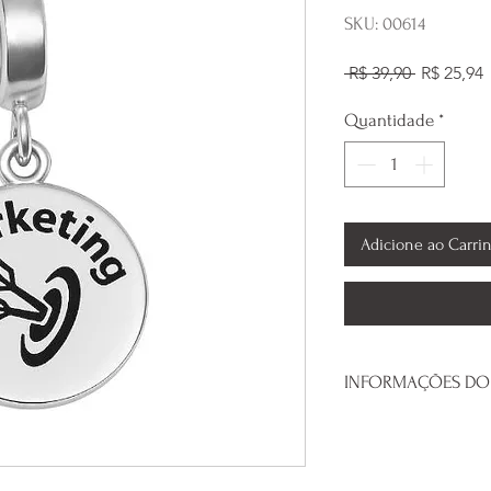
SKU: 00614
Preço
 R$ 39,90 
R$ 25,94
normal
Quantidade
*
Adicione ao Carri
INFORMAÇÕES DO
Prata 925.
Não acompanha a
Compatível com 