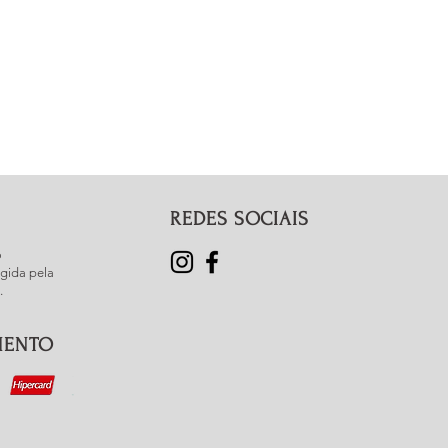
REDES SOCIAIS
o
gida pela
.
MENTO