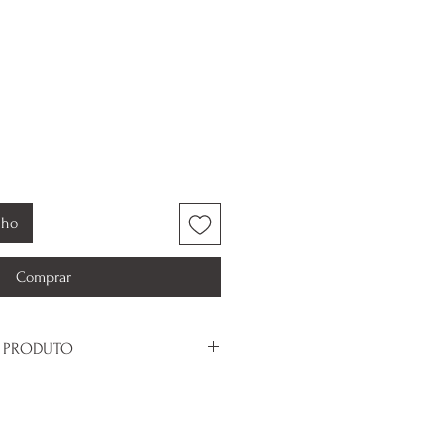
Preço
promocional
nho
Comprar
 PRODUTO
 pulseira.
todas as marcas de Pulseiras.