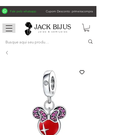
Fale pelo whatsapp
Cupom Desconto: primeiracompra