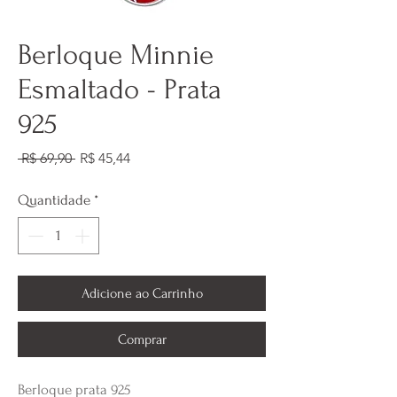
Berloque Minnie
Esmaltado - Prata
925
Preço
Preço
 R$ 69,90 
R$ 45,44
normal
promocional
Quantidade
*
Adicione ao Carrinho
Comprar
Berloque prata 925