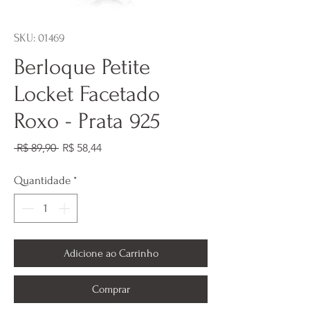
SKU: 01469
Berloque Petite
Locket Facetado
Roxo - Prata 925
Preço
Preço
 R$ 89,90 
R$ 58,44
normal
promocional
Quantidade
*
Adicione ao Carrinho
Comprar