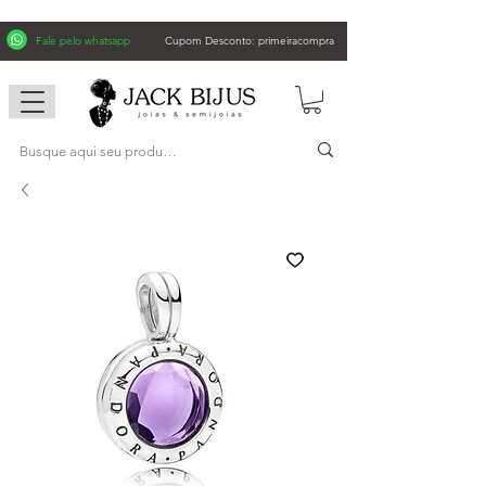
Fale pelo whatsapp
Cupom Desconto: primeiracompra