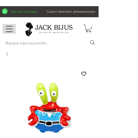
Fale pelo whatsapp
Cupom Desconto: primeiracompra