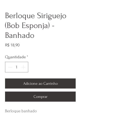
Berloque Siriguejo
(Bob Esponja) -
Banhado
Preço
R$ 18,90
Quantidade
*
Adicione ao Carrinho
Comprar
Berloque banhado