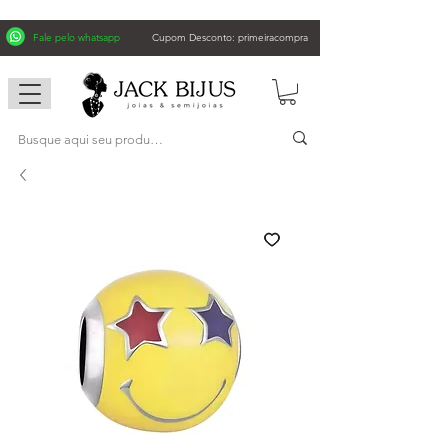
Fale pelo whatsapp
Cupom Desconto: primeiracompra