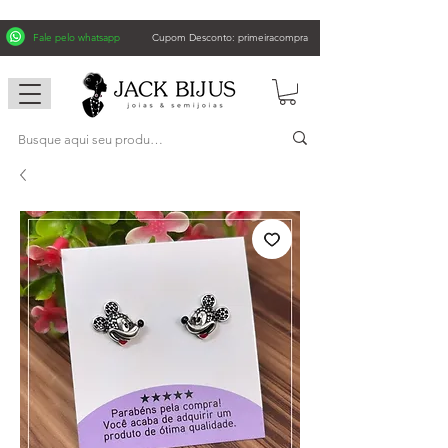
Fale pelo whatsapp
Cupom Desconto: primeiracompra