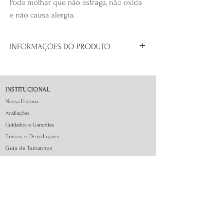
Pode molhar que não estraga, não oxida
e não causa alergia.
INFORMAÇÕES DO PRODUTO
- Prata 925
- Tam: 1 cm aprox.
INSTITUCIONAL
Nossa História
Avaliações
Cuidados e Garantias
Envios e Devoluções
Guia de Tamanhos
FAQ - Perguntas Frequentes
ATENDIMENTO
Todos os dias de 10h às 19h
CONTATO