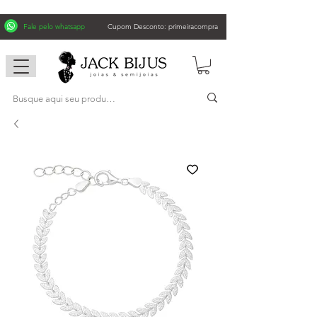
Fale pelo whatsapp
Cupom Desconto: primeiracompra