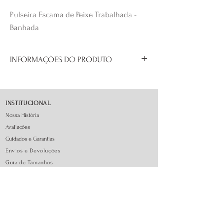
Pulseira Escama de Peixe Trabalhada -
Banhada
INFORMAÇÕES DO PRODUTO
Banhada a prata 925
Tamanho: 15 cm + 5 cm extensor
INSTITUCIONAL
Nossa História
Avaliações
Cuidados e Garantias
Envios e Devoluções
Guia de Tamanhos
FAQ - Perguntas Frequentes
ATENDIMENTO
Todos os dias de 10h às 19h