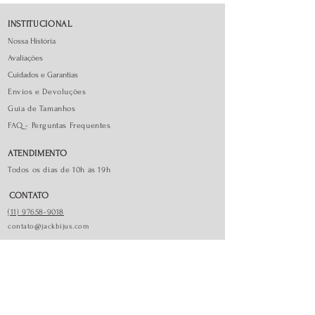
INSTITUCIONAL
Nossa História
Avaliações
Cuidados e Garantias
Envios e Devoluções
Guia de Tamanhos
FAQ - Perguntas Frequentes
ATENDIMENTO
Todos os dias de 10h às 19h
CONTATO
(11) 97658-9018
contato@jackbijus.com
FORMAS DE PAGAMENTO
REDES SOCIAIS