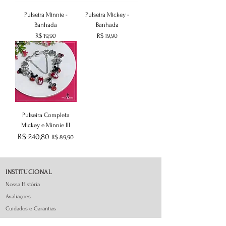
Pulseira Minnie -
Pulseira Mickey -
Banhada
Banhada
Preço
Preço
R$ 19,90
R$ 19,90
Pulseira Completa
Mickey e Minnie III
Preço normal
R$ 240,80
Preço promocional
R$ 89,90
INSTITUCIONAL
Nossa História
Avaliações
Cuidados e Garantias
Envios e Devoluções