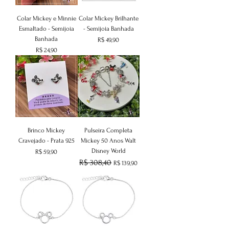
Colar Mickey e Minnie
Colar Mickey Brilhante
Esmaltado - Semijoia
- Semijoia Banhada
Banhada
Preço
R$ 49,90
Preço
R$ 24,90
Brinco Mickey
Pulseira Completa
Cravejado - Prata 925
Mickey 50 Anos Walt
Disney World
Preço
R$ 59,90
Preço normal
R$ 308,40
Preço promocional
R$ 139,90