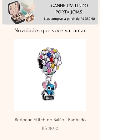
Novidades que você vai amar
Berloque Stitch no Balão - Banhado
Berloque Viagem Tropical 
Preço
R$ 18,90