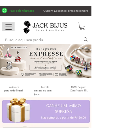
Fale pelo whatsapp
Cupom Desconto: primeiracompra
VEJA TODOS >
Enviamos
Parcele
100% Seguro
para todo Brasil
em até 6x sem
Certificado SSL
juros